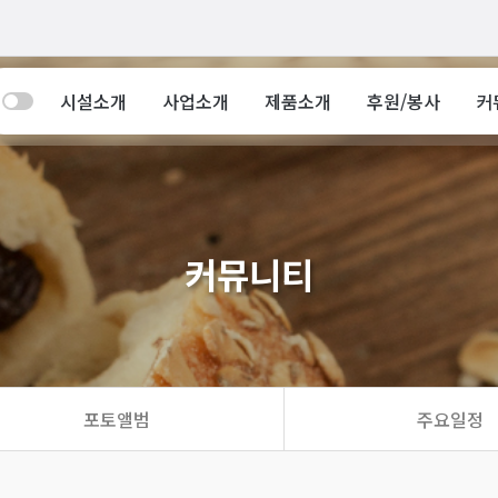
인사말
법인소개
공
기관현황
직업재활사업
하하하브레드
후원안내
포
시설소개
사업소개
제품소개
후원/봉사
커
미션/비전
수익사업
인증현황
자원봉사안내
주
연혁
조직도
오시는길
커뮤니티
포토앨범
주요일정