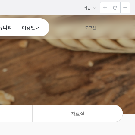
화면크기
지사항
토앨범
뮤니티
이용안내
로그인
이용안내
요일정
자료실
자료실