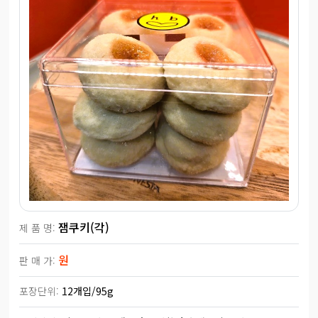
잼쿠키(각)
제 품 명:
원
판 매 가:
포장단위:
12개입/95g