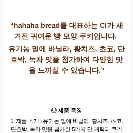
“hahaha bread
를 대표하는
CI
가 새
겨진 귀여운 빵 모양 쿠키입니다
.
유기농 밀에 바닐라
,
황치즈
,
초코
,
단
호박
,
녹차 맛을 첨가하여 다양한 맛
을 느끼실 수 있습니다
.”
◎
제품 특징
1.
제품 소개
:
유기농 밀에 바닐라
,
황치즈
,
초코
,
단호박
,
녹차 맛을 첨가한
5
가지 맛 캐릭터 쿠키