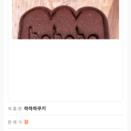
하하하쿠키
제 품 명:
원
판 매 가: